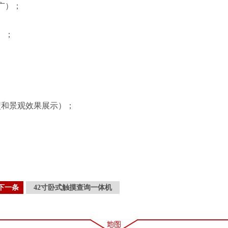
广）；
）；
型和景观效果展示）；
下一条
42寸卧式触摸查询一体机